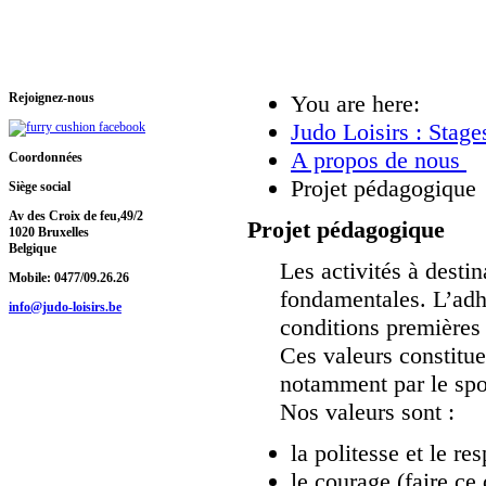
Rejoignez-nous
You are here:
Judo Loisirs : Stages
A propos de nous
Coordonnées
Projet pédagogique
Siège social
Av des Croix de feu,49/2
Projet pédagogique
1020 Bruxelles
Belgique
Les activités à destin
Mobile: 0477/09.26.26
fondamentales. L’adhé
info@judo-loisirs.be
conditions premières 
Ces valeurs constitue
notamment par le sport
Nos valeurs sont :
la politesse et le re
le courage (faire ce 