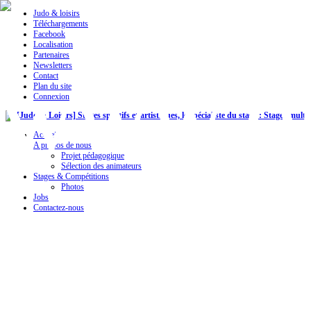
Judo & loisirs
Téléchargements
Facebook
Localisation
Partenaires
Newsletters
Contact
Plan du site
Connexion
Accueil
A propos de nous
Projet pédagogique
Sélection des animateurs
Stages & Compétitions
Photos
Jobs
Contactez-nous